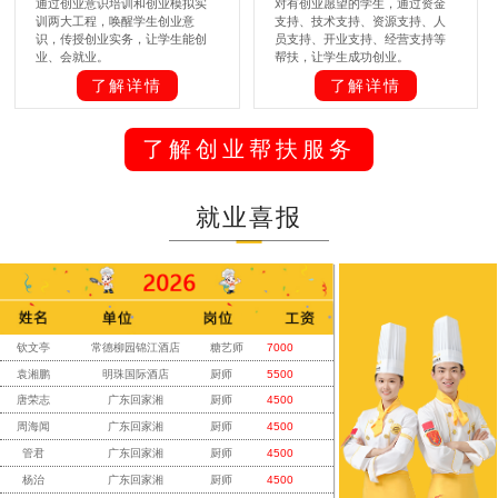
通过创业意识培训和创业模拟实
对有创业愿望的学生，通过资金
训两大工程，唤醒学生创业意
支持、技术支持、资源支持、人
识，传授创业实务，让学生能创
员支持、开业支持、经营支持等
业、会就业。
帮扶，让学生成功创业。
了解详情
了解详情
了解创业帮扶服务
就业喜报
袁湘鹏
明珠国际酒店
厨师
5500
唐荣志
广东回家湘
厨师
4500
周海闻
广东回家湘
厨师
4500
管君
广东回家湘
厨师
4500
杨治
广东回家湘
厨师
4500
刘宏
广东回家湘
厨师
4500