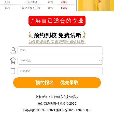
谭伍
炊烟小炒黄牛肉
厨师
5000
张振兴
炊烟小炒黄牛肉
厨师
5000
黄云洋
墨茉点心局
西点师
4500
了解自己适合的专业
王一凡
墨茉点心局
西点师
4500
李洪发
墨茉点心局
西点师
4500
陈恭灏
墨茉点心局
西点师
4500
陈俊威
墨茉点心局
西点师
4500
叶辉坤
墨茉点心局
西点师
4500
郭子琪
墨茉点心局
西点师
4500
刘永祺
长沙仟吉
西点师
4500
尹文慧
长沙仟吉
西点师
4500
肖艳
长沙仟吉
西点师
4300
覃礼萍
深圳卡玛王子
西点师
4500
周明宇
宁波辣得叫
厨师
4700
朱文涛
宁波辣得叫
厨师
4700
鲁凯
宁波辣得叫
厨师
4700
版权所有：长沙新东方烹饪学校
范仁杰
宁波辣得叫
厨师
4700
长沙新东方烹饪学校 © 2020
黄费武
宁波辣得叫
厨师
4700
Copyright © 1998-2021 湘ICP备2023009469号-1
周健
宁波辣得叫
厨师
4700