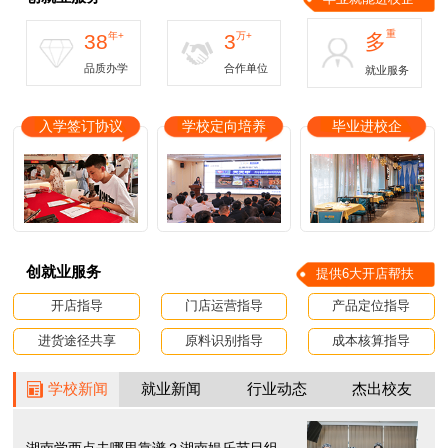
重
38
年+
3
万+
多
品质办学
合作单位
就业服务
入学签订协议
学校定向培养
毕业进校企
创就业服务
提供6大开店帮扶
开店指导
门店运营指导
产品定位指导
进货途径共享
原料识别指导
成本核算指导
学校新闻
就业新闻
行业动态
杰出校友