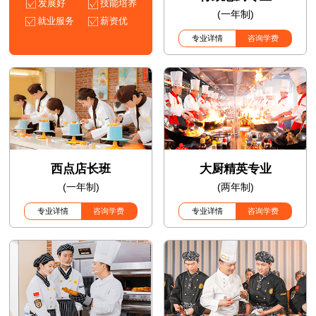
发展好
技能培养
(一年制)
就业服务
薪资优
专业详情
咨询学费
西点店长班
大厨精英专业
(一年制)
(两年制)
专业详情
咨询学费
专业详情
咨询学费