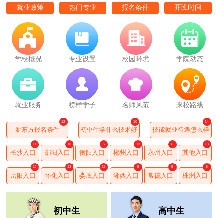
就业政策
热门专业
报名条件
开班时间
学校概况
专业设置
校园环境
学院动态
就业服务
榜样学子
名师风范
来校路线
12
10
14
新东方报名条件
初中生学什么技术好
技能就业待遇怎么样
14
10
5
13
6
13
长沙入口
邵阳入口
衡阳入口
郴州入口
永州入口
其他入口
12
13
11
5
5
5
岳阳入口
怀化入口
娄底入口
湘西入口
常德入口
株洲入口
初中生
高中生