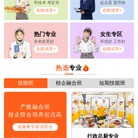
学技术 考证书
起点高 晋升快
在线试学>
在线试学>
热门专业
女生专区
未来前景好
环境好 工作好
在线试学>
在线试学>
热选
专业
技能班
校企融合班
短期技能班
产教融合班
校企联合培养起点高
设施教学就业联合
行政总厨专业