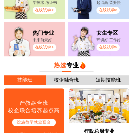
学技术 考证书
起点高 晋升快
在线试学>
在线试学>
热门专业
女生专区
未来前景好
环境好 工作好
在线试学>
在线试学>
热选
专业
技能班
校企融合班
短期技能班
产教融合班
校企联合培养起点高
设施教学就业联合
行政总厨专业