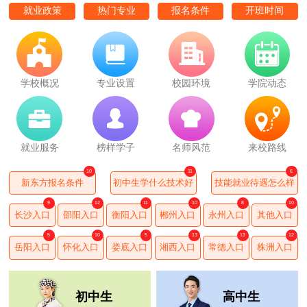
就业政策
热门专业
报名条件
开班时间
学校概况
专业设置
校园环境
学院动态
就业服务
榜样学子
名师风范
来校路线
10
11
6
新东方报名条件
初中生学什么技术好
技能就业待遇怎么样
9
12
11
10
8
10
长沙入口
邵阳入口
衡阳入口
郴州入口
永州入口
其他入口
5
10
5
13
13
12
岳阳入口
怀化入口
娄底入口
湘西入口
常德入口
株洲入口
初中生
高中生