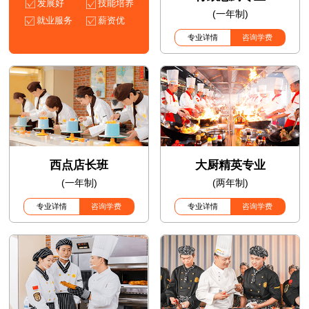
发展好
技能培养
(一年制)
就业服务
薪资优
专业详情
咨询学费
西点店长班
大厨精英专业
(一年制)
(两年制)
专业详情
咨询学费
专业详情
咨询学费