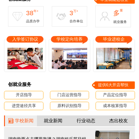
重
38
年+
3
万+
多
品质办学
合作单位
就业服务
入学签订协议
学校定向培养
毕业进校企
创就业服务
提供6大开店帮扶
开店指导
门店运营指导
产品定位指导
进货途径共享
原料识别指导
成本核算指导
学校新闻
就业新闻
行业动态
杰出校友