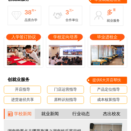
重
38
年+
3
万+
多
品质办学
合作单位
就业服务
入学签订协议
学校定向培养
毕业进校企
创就业服务
提供6大开店帮扶
开店指导
门店运营指导
产品定位指导
进货途径共享
原料识别指导
成本核算指导
学校新闻
就业新闻
行业动态
杰出校友