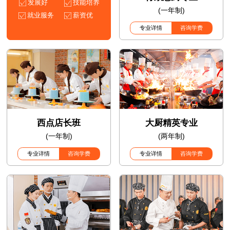
发展好
技能培养
(一年制)
就业服务
薪资优
专业详情
咨询学费
西点店长班
大厨精英专业
(一年制)
(两年制)
专业详情
咨询学费
专业详情
咨询学费