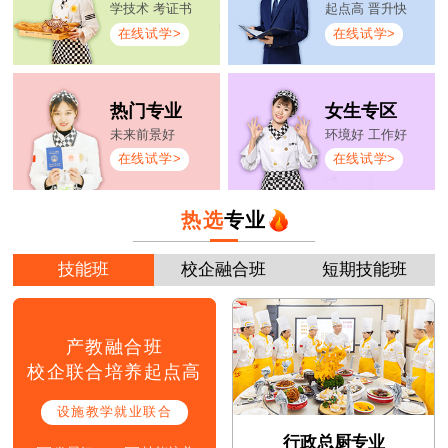
学技术 考证书
起点高 晋升快
在线试学>
在线试学>
热门专业
女生专区
未来前景好
环境好 工作好
在线试学>
在线试学>
热选
专业
技能班
校企融合班
短期技能班
产教融合班
校企联合培养起点高
设施教学就业联合
行政总厨专业