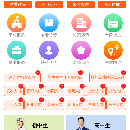
就业政策
热门专业
报名条件
开班时间
学校概况
专业设置
校园环境
学院动态
就业服务
榜样学子
名师风范
来校路线
8
11
8
新东方报名条件
初中生学什么技术好
技能就业待遇怎么样
11
5
12
12
10
14
长沙入口
邵阳入口
衡阳入口
郴州入口
永州入口
其他入口
13
7
8
9
12
10
岳阳入口
怀化入口
娄底入口
湘西入口
常德入口
株洲入口
初中生
高中生