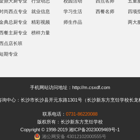
金鼎大厨专业
行业动态
校园活动
西点名师
五重
时尚西点专业
就业信息
学习生活
西餐名师
四项
金典总厨专业
精彩视频
师生作品
两大
西餐主厨专业
榜样力量
西点店长班
短期专业
手机网站访问地址：http://m.csxdf.com
咨询中心：长沙市长沙县开元东路1301号（长沙新东方烹饪学校长龙
联系电话：
0731-86220088
版权所有：长沙新东方烹饪学校
Copyright © 1998-2019 湘ICP备2023009469号-1
湘公网安备 43012102000555号