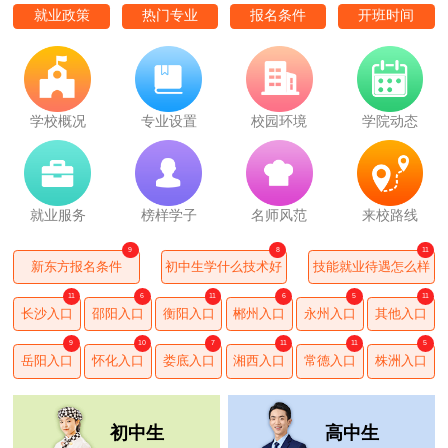
就业政策
热门专业
报名条件
开班时间
学校概况
专业设置
校园环境
学院动态
就业服务
榜样学子
名师风范
来校路线
9
8
11
新东方报名条件
初中生学什么技术好
技能就业待遇怎么样
11
6
11
6
5
11
长沙入口
邵阳入口
衡阳入口
郴州入口
永州入口
其他入口
9
10
7
11
11
5
岳阳入口
怀化入口
娄底入口
湘西入口
常德入口
株洲入口
初中生
高中生