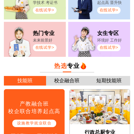
学技术 考证书
起点高 晋升快
在线试学>
在线试学>
热门专业
女生专区
未来前景好
环境好 工作好
在线试学>
在线试学>
热选
专业
技能班
校企融合班
短期技能班
产教融合班
校企联合培养起点高
设施教学就业联合
行政总厨专业