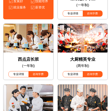
发展好
技能培养
(一年制)
就业服务
薪资优
专业详情
咨询学费
西点店长班
大厨精英专业
(一年制)
(两年制)
专业详情
咨询学费
专业详情
咨询学费