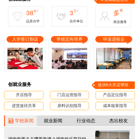
重
38
年+
3
万+
多
品质办学
合作单位
就业服务
入学签订协议
学校定向培养
毕业进校企
创就业服务
提供6大开店帮扶
开店指导
门店运营指导
产品定位指导
进货途径共享
原料识别指导
成本核算指导
学校新闻
就业新闻
行业动态
杰出校友