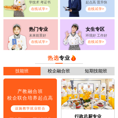
学技术 考证书
起点高 晋升快
在线试学>
在线试学>
热门专业
女生专区
未来前景好
环境好 工作好
在线试学>
在线试学>
热选
专业
技能班
校企融合班
短期技能班
产教融合班
校企联合培养起点高
设施教学就业联合
行政总厨专业