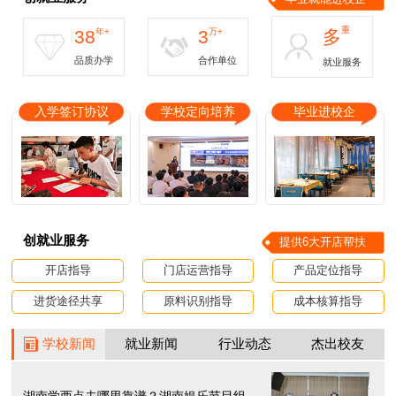
重
38
年+
3
万+
多
品质办学
合作单位
就业服务
入学签订协议
学校定向培养
毕业进校企
创就业服务
提供6大开店帮扶
开店指导
门店运营指导
产品定位指导
进货途径共享
原料识别指导
成本核算指导
学校新闻
就业新闻
行业动态
杰出校友