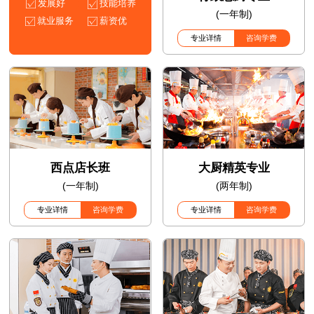
发展好
技能培养
(一年制)
就业服务
薪资优
专业详情
咨询学费
西点店长班
大厨精英专业
(一年制)
(两年制)
专业详情
咨询学费
专业详情
咨询学费