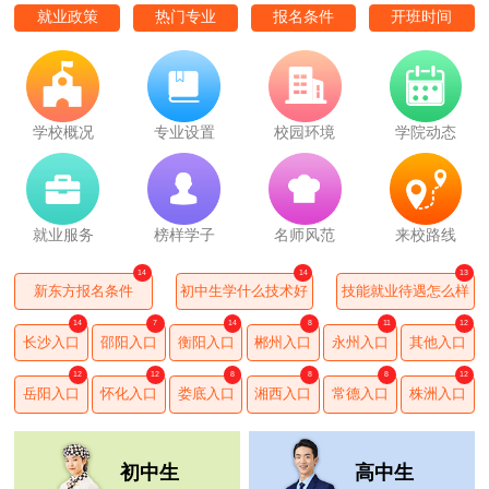
就业政策
热门专业
报名条件
开班时间
学校概况
专业设置
校园环境
学院动态
就业服务
榜样学子
名师风范
来校路线
11
6
8
新东方报名条件
初中生学什么技术好
技能就业待遇怎么样
14
6
6
10
10
5
长沙入口
邵阳入口
衡阳入口
郴州入口
永州入口
其他入口
13
6
11
14
10
13
岳阳入口
怀化入口
娄底入口
湘西入口
常德入口
株洲入口
初中生
高中生