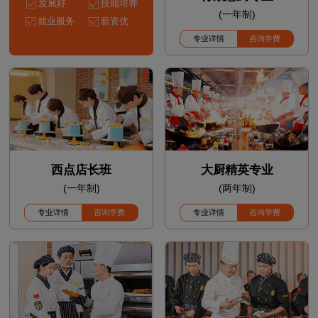
发展好
技能培养
(一年制)
就业服务
薪资优
专业详情
咨询学费
西点店长班
大厨精英专业
(一年制)
(两年制)
专业详情
咨询学费
专业详情
咨询学费