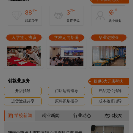
重
38
年+
3
万+
多
品质办学
合作单位
就业服务
入学签订协议
学校定向培养
毕业进校企
创就业服务
提供6大开店帮扶
开店指导
门店运营指导
产品定位指导
进货途径共享
原料识别指导
成本核算指导
学校新闻
就业新闻
行业动态
杰出校友