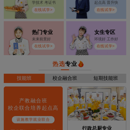
学技术 考证书
起点高 晋升快
在线试学>
在线试学>
热门专业
女生专区
未来前景好
环境好 工作好
在线试学>
在线试学>
热选
专业
技能班
校企融合班
短期技能班
产教融合班
校企联合培养起点高
设施教学就业联合
行政总厨专业