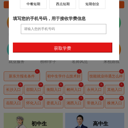
中餐短期
西点短期
短期创业
就业政策
热门专业
报名条件
开班时间
填写您的手机号码，用于接收学费信息
学校概况
专业设置
校园环境
学院动态
就业服务
榜样学子
名师风范
来校路线
6
5
7
新东方报名条件
初中生学什么技术好
技能就业待遇怎么样
10
6
9
6
8
12
长沙入口
邵阳入口
衡阳入口
郴州入口
永州入口
其他入口
9
5
6
6
7
11
岳阳入口
怀化入口
娄底入口
湘西入口
常德入口
株洲入口
初中生
高中生