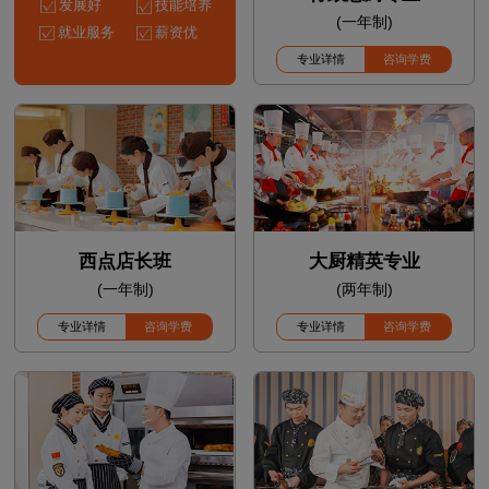
发展好
技能培养
(一年制)
就业服务
薪资优
专业详情
咨询学费
西点店长班
大厨精英专业
(一年制)
(两年制)
专业详情
咨询学费
专业详情
咨询学费