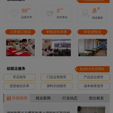
重
38
年+
3
万+
多
品质办学
合作单位
就业服务
入学签订协议
学校定向培养
毕业进校企
创就业服务
提供6大开店帮扶
开店指导
门店运营指导
产品定位指导
进货途径共享
原料识别指导
成本核算指导
学校新闻
就业新闻
行业动态
杰出校友