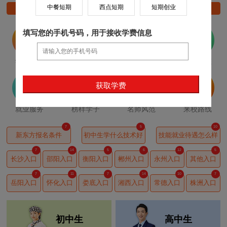
中餐短期
西点短期
短期创业
就业政策
热门专业
报名条件
开班时间
填写您的手机号码，用于接收学费信息
学校概况
专业设置
校园环境
学院动态
就业服务
榜样学子
名师风范
来校路线
7
5
10
新东方报名条件
初中生学什么技术好
技能就业待遇怎么样
7
14
5
6
12
5
长沙入口
邵阳入口
衡阳入口
郴州入口
永州入口
其他入口
7
11
7
14
10
7
岳阳入口
怀化入口
娄底入口
湘西入口
常德入口
株洲入口
初中生
高中生