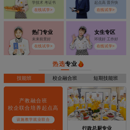
学技术 考证书
起点高 晋升快
在线试学>
在线试学>
热门专业
女生专区
未来前景好
环境好 工作好
在线试学>
在线试学>
热选
专业
技能班
校企融合班
短期技能班
产教融合班
校企联合培养起点高
设施教学就业联合
行政总厨专业