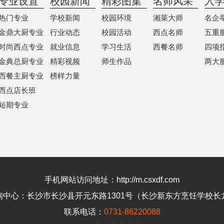
专业设置
校园新闻
精彩图集
名师风采
入
热门专业
学校新闻
校园环境
湘菜大师
名企
金鼎大厨专业
行业动态
校园活动
西点名师
五重
时尚西点专业
就业信息
学习生活
西餐名师
四项
金典总厨专业
精彩视频
师生作品
两大
西餐主厨专业
榜样力量
西点店长班
短期专业
手机网站访问地址：
http://m.csxdf.com
询中心：长沙市长沙县开元东路1301号（长沙新东方烹饪学校长
联系电话：
0731-86220088