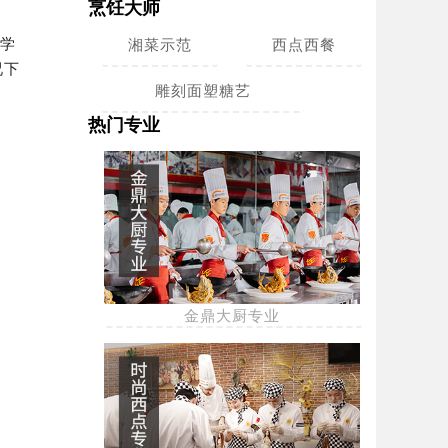
烹饪大师
有学
湘菜示范
西点西餐
况下
雕刻面塑糖艺
热门专业
金鼎大厨专业