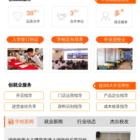
重
38
年+
3
万+
多
品质办学
合作单位
就业服务
入学签订协议
学校定向培养
毕业进校企
创就业服务
提供6大开店帮扶
开店指导
门店运营指导
产品定位指导
进货途径共享
原料识别指导
成本核算指导
学校新闻
就业新闻
行业动态
杰出校友