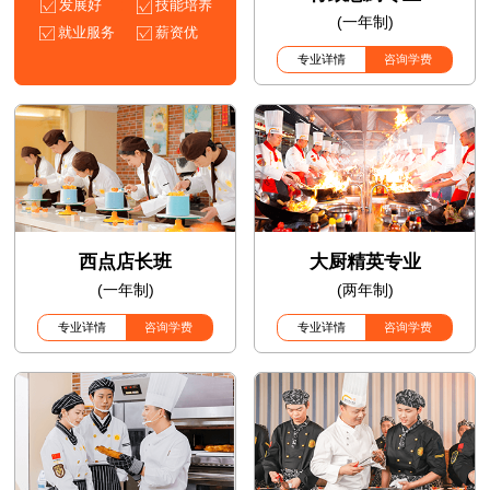
发展好
技能培养
(一年制)
就业服务
薪资优
专业详情
咨询学费
西点店长班
大厨精英专业
(一年制)
(两年制)
专业详情
咨询学费
专业详情
咨询学费