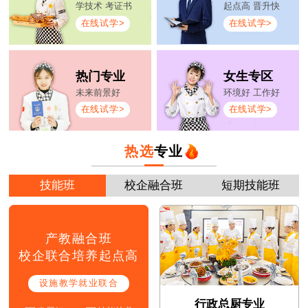
学技术 考证书
起点高 晋升快
在线试学>
在线试学>
热门专业
女生专区
未来前景好
环境好 工作好
在线试学>
在线试学>
热选
专业
技能班
校企融合班
短期技能班
产教融合班
校企联合培养起点高
设施教学就业联合
行政总厨专业