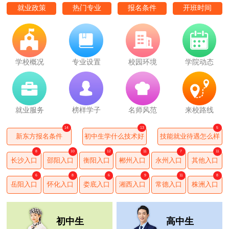
就业政策
热门专业
报名条件
开班时间
学校概况
专业设置
校园环境
学院动态
就业服务
榜样学子
名师风范
来校路线
14
13
5
新东方报名条件
初中生学什么技术好
技能就业待遇怎么样
8
10
12
11
7
11
长沙入口
邵阳入口
衡阳入口
郴州入口
永州入口
其他入口
6
8
6
9
11
8
岳阳入口
怀化入口
娄底入口
湘西入口
常德入口
株洲入口
初中生
高中生