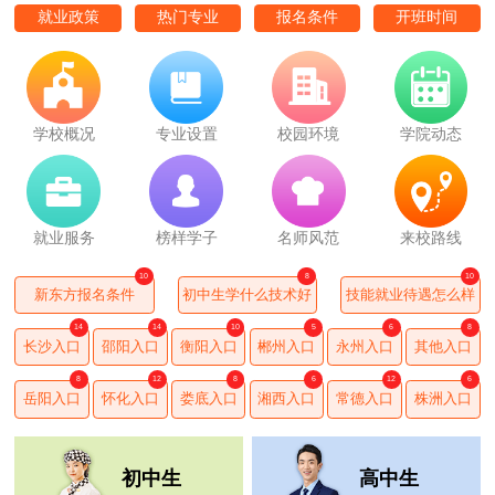
就业政策
热门专业
报名条件
开班时间
学校概况
专业设置
校园环境
学院动态
就业服务
榜样学子
名师风范
来校路线
10
8
10
新东方报名条件
初中生学什么技术好
技能就业待遇怎么样
14
14
10
5
6
8
长沙入口
邵阳入口
衡阳入口
郴州入口
永州入口
其他入口
8
12
8
6
12
6
岳阳入口
怀化入口
娄底入口
湘西入口
常德入口
株洲入口
初中生
高中生