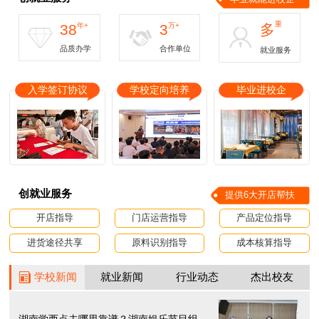
重
38
年+
3
万+
多
品质办学
合作单位
就业服务
入学签订协议
学校定向培养
毕业进校企
创就业服务
提供6大开店帮扶
开店指导
门店运营指导
产品定位指导
进货途径共享
原料识别指导
成本核算指导
学校新闻
就业新闻
行业动态
杰出校友