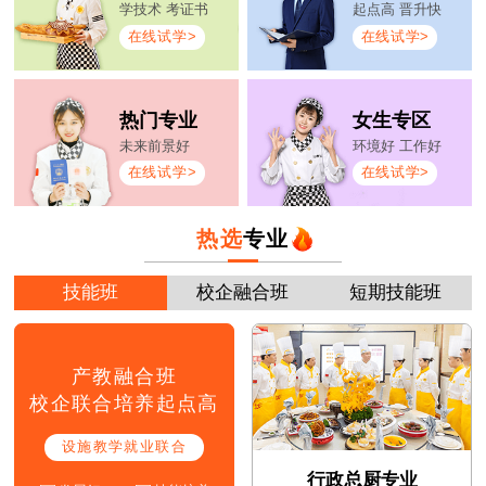
学技术 考证书
起点高 晋升快
在线试学>
在线试学>
热门专业
女生专区
未来前景好
环境好 工作好
在线试学>
在线试学>
热选
专业
技能班
校企融合班
短期技能班
产教融合班
校企联合培养起点高
设施教学就业联合
行政总厨专业