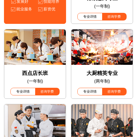
发展好
技能培养
(一年制)
就业服务
薪资优
专业详情
咨询学费
西点店长班
大厨精英专业
(一年制)
(两年制)
专业详情
咨询学费
专业详情
咨询学费