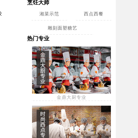
烹饪大师
校
湘菜示范
西点西餐
雕刻面塑糖艺
热门专业
金鼎大厨专业