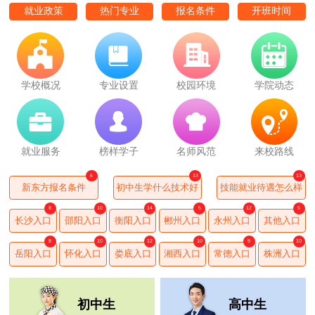
就业政策
热门专业
报名条件
开班时间
学校概况
专业设置
校园环境
学院动态
就业服务
榜样学子
名师风范
来校路线
6
13
13
新东方报名条件
初中生学什么技术好
技能就业待遇怎么样
8
10
14
5
12
5
长沙入口
邵阳入口
衡阳入口
郴州入口
永州入口
其他入口
8
10
12
10
9
10
岳阳入口
怀化入口
娄底入口
湘西入口
常德入口
株洲入口
初中生
高中生