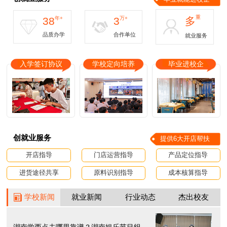
重
38
年+
3
万+
多
品质办学
合作单位
就业服务
入学签订协议
学校定向培养
毕业进校企
创就业服务
提供6大开店帮扶
开店指导
门店运营指导
产品定位指导
进货途径共享
原料识别指导
成本核算指导
学校新闻
就业新闻
行业动态
杰出校友