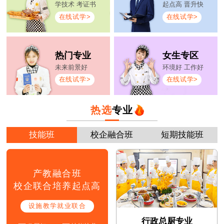
学技术 考证书
起点高 晋升快
在线试学>
在线试学>
热门专业
女生专区
未来前景好
环境好 工作好
在线试学>
在线试学>
热选
专业
技能班
校企融合班
短期技能班
产教融合班
校企联合培养起点高
设施教学就业联合
行政总厨专业