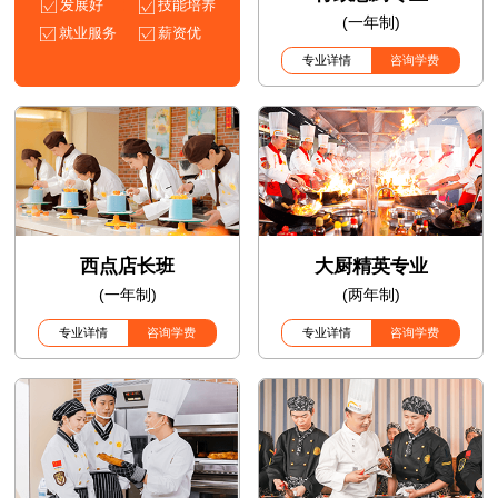
发展好
技能培养
(一年制)
就业服务
薪资优
专业详情
咨询学费
西点店长班
大厨精英专业
(一年制)
(两年制)
专业详情
咨询学费
专业详情
咨询学费